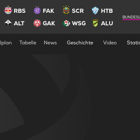
RBS
FAK
SCR
HTB
BUNDESL
ALT
GAK
WSG
ALU
lplan
Tabelle
News
Geschichte
Video
Statis