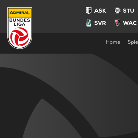
ASK
STU
SVR
WAC
Home
Spie