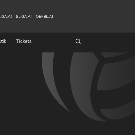
IGA.AT
2LIGA.AT
OEFBL.AT
tik
Tickets
Spielersuche