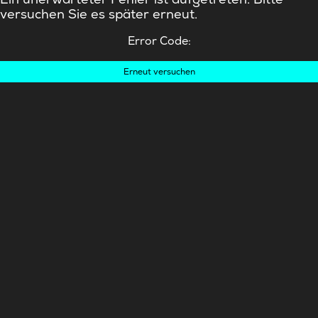
versuchen Sie es später erneut.
Error Code:
Erneut versuchen