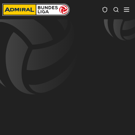
Spielersuc