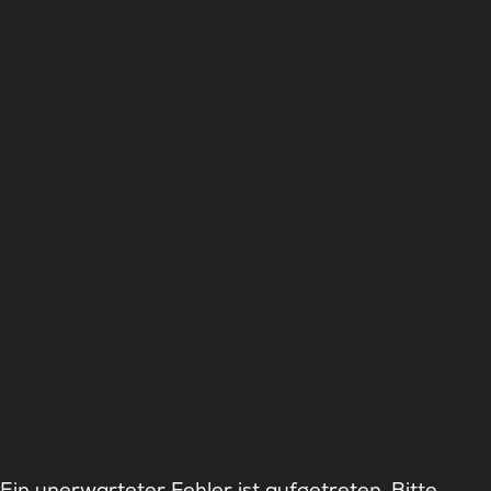
Ein unerwarteter Fehler ist aufgetreten. Bitte