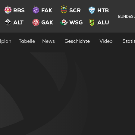
RBS
FAK
SCR
HTB
BUNDESL
ALT
GAK
WSG
ALU
lplan
Tabelle
News
Geschichte
Video
Statis