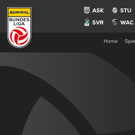
ASK
STU
SVR
WAC
Home
Spie