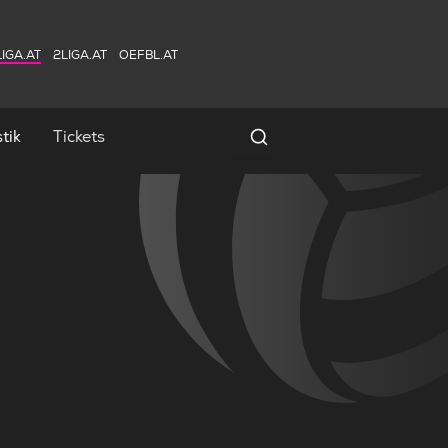
IGA.AT
2LIGA.AT
OEFBL.AT
tik
Tickets
Spielersuche