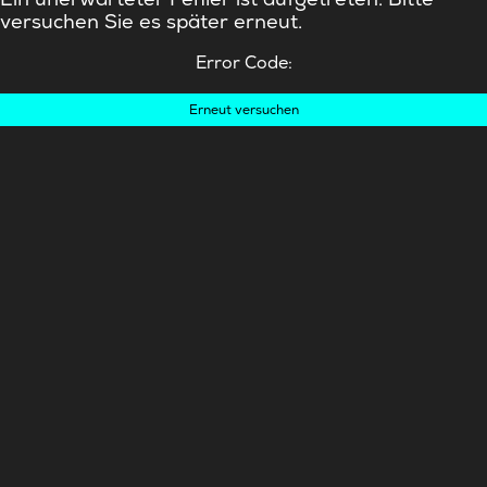
versuchen Sie es später erneut.
Error Code:
Erneut versuchen