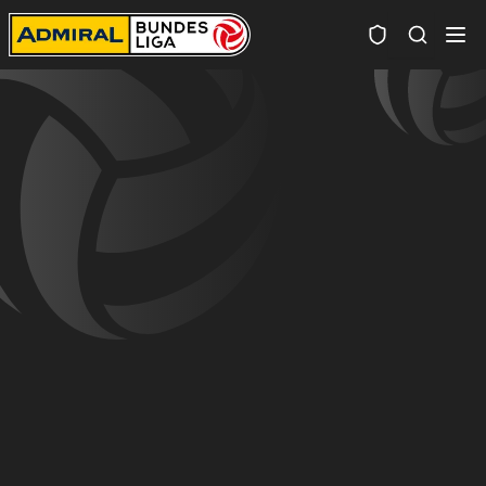
Spielersuc