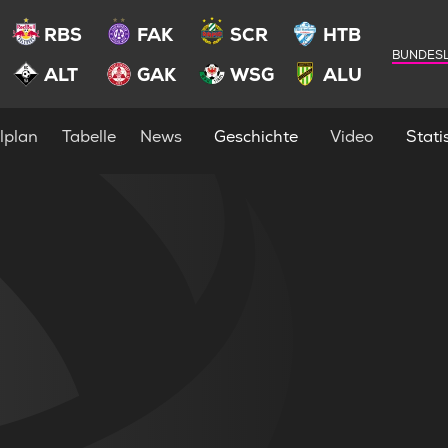
RBS
FAK
SCR
HTB
BUNDESL
ALT
GAK
WSG
ALU
lplan
Tabelle
News
Geschichte
Video
Statis