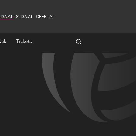
IGA.AT
2LIGA.AT
OEFBL.AT
tik
Tickets
Spielersuche