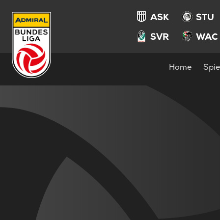
ASK
STU
SVR
WAC
Home
Spie