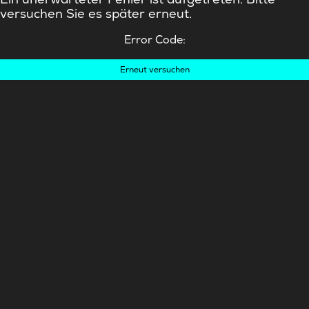
versuchen Sie es später erneut.
Error Code:
Erneut versuchen