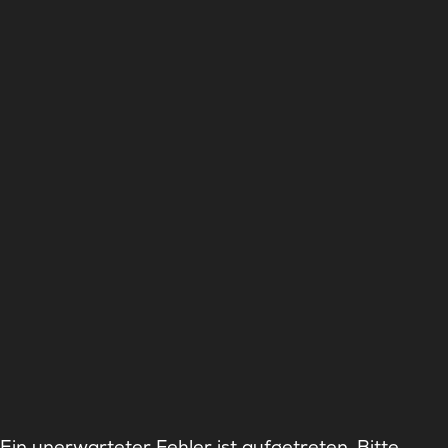
Ein unerwarteter Fehler ist aufgetreten. Bitte