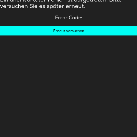
versuchen Sie es später erneut.
Error Code:
Erneut versuchen