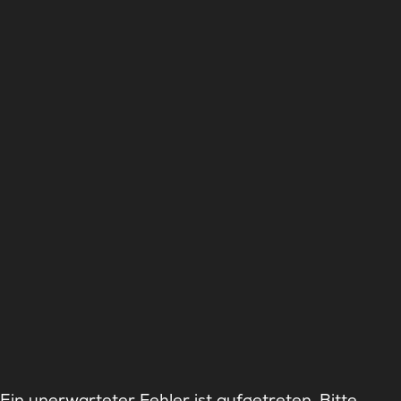
Ein unerwarteter Fehler ist aufgetreten. Bitte