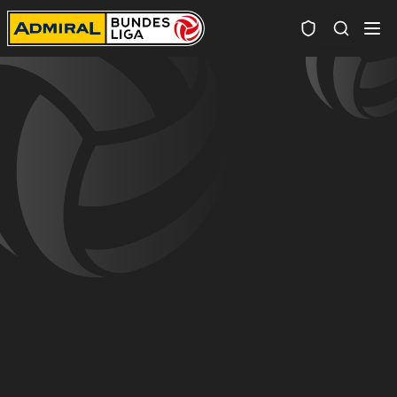
Spielersuc