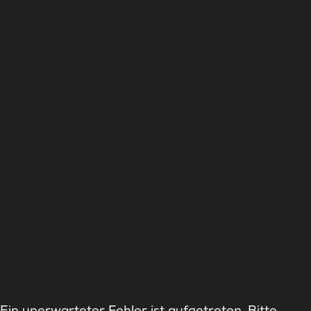
Ein unerwarteter Fehler ist aufgetreten. Bitte