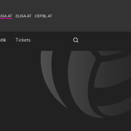
IGA.AT
2LIGA.AT
OEFBL.AT
tik
Tickets
Spielersuche