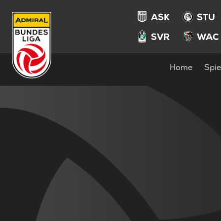
ASK
STU
SVR
WAC
Home
Spie