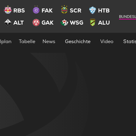
RBS
FAK
SCR
HTB
BUNDESL
ALT
GAK
WSG
ALU
lplan
Tabelle
News
Geschichte
Video
Statis