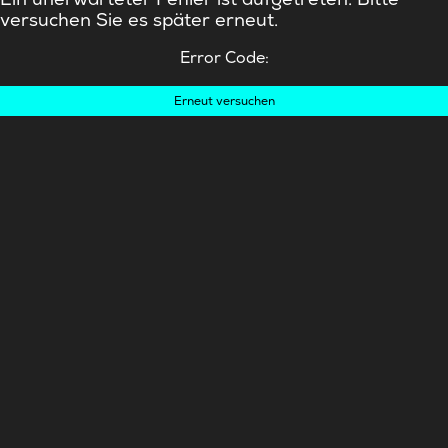
versuchen Sie es später erneut.
Error Code:
Erneut versuchen