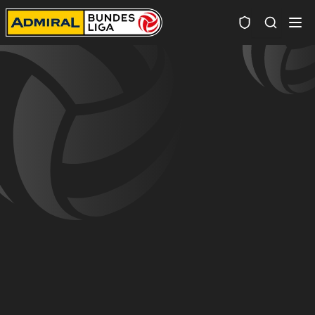
Spielersuc