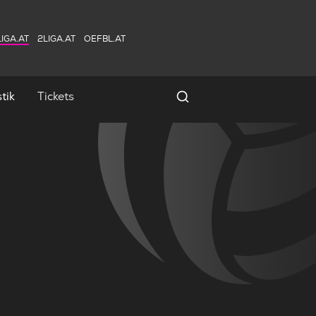
IGA.AT
2LIGA.AT
OEFBL.AT
tik
Tickets
Spielersuche