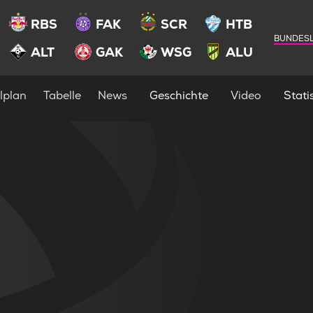
RBS
FAK
SCR
HTB
BUNDESL
ALT
GAK
WSG
ALU
lplan
Tabelle
News
Geschichte
Video
Statis