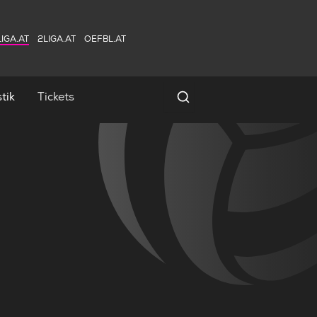
IGA.AT
2LIGA.AT
OEFBL.AT
tik
Tickets
Spielersuche