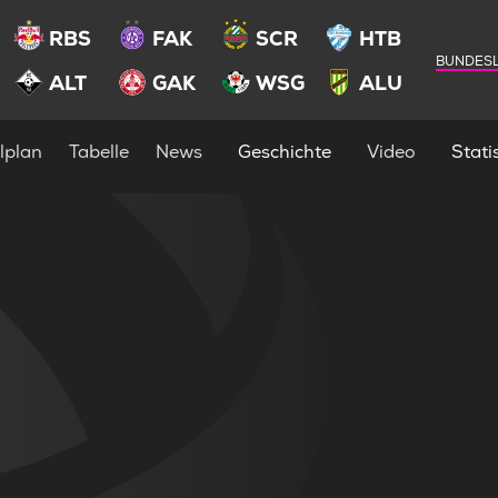
RBS
FAK
SCR
HTB
BUNDESL
ALT
GAK
WSG
ALU
lplan
Tabelle
News
Geschichte
Video
Statis