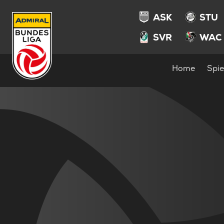
ASK
STU
SVR
WAC
Home
Spie