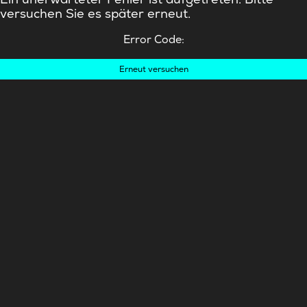
versuchen Sie es später erneut.
Error Code:
Erneut versuchen