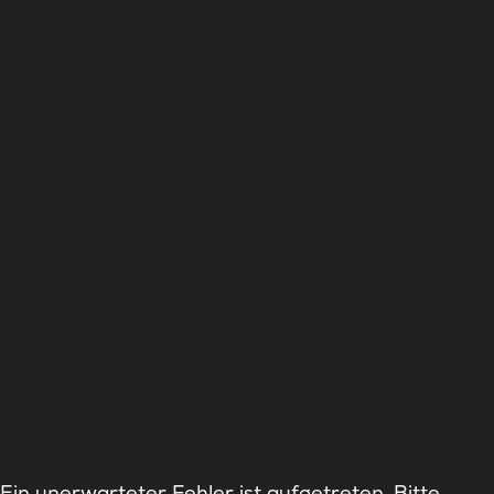
Ein unerwarteter Fehler ist aufgetreten. Bitte