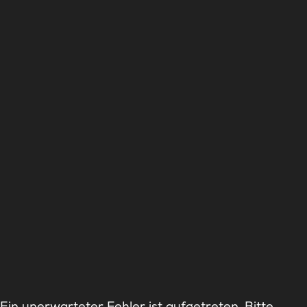
Ein unerwarteter Fehler ist aufgetreten. Bitte