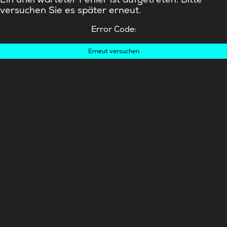
versuchen Sie es später erneut.
Error Code:
Erneut versuchen