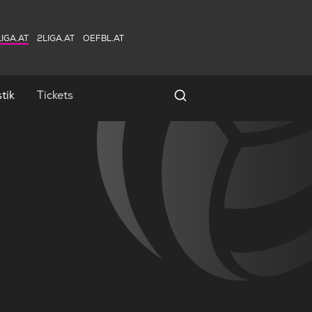
IGA.AT
2LIGA.AT
OEFBL.AT
tik
Tickets
Spielersuche