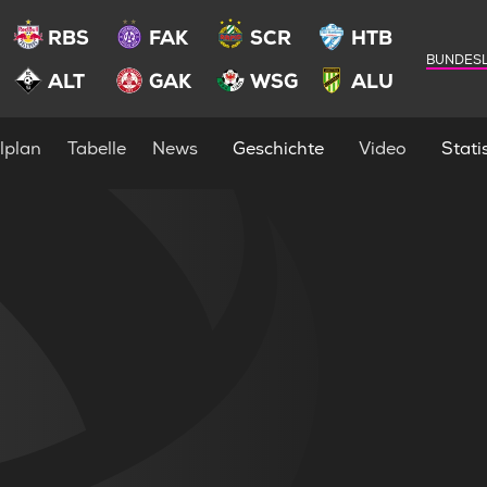
RBS
FAK
SCR
HTB
BUNDESL
ALT
GAK
WSG
ALU
lplan
Tabelle
News
Geschichte
Video
Statis