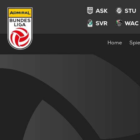
ASK
STU
SVR
WAC
Home
Spie