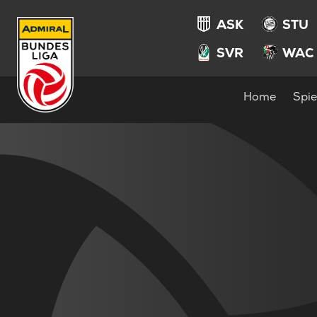
ASK
STU
SVR
WAC
Home
Spie