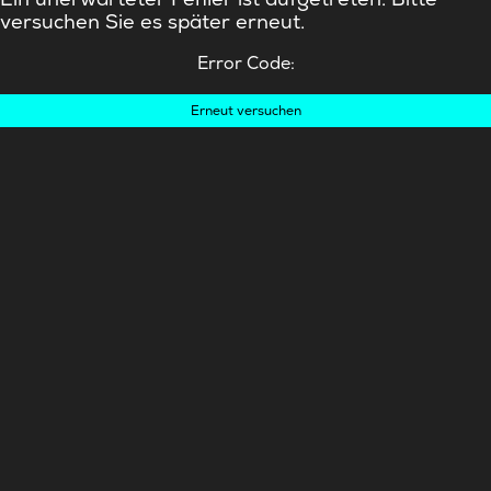
versuchen Sie es später erneut.
Error Code:
Erneut versuchen