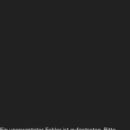
Ein unerwarteter Fehler ist aufgetreten. Bitte