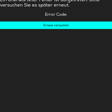
versuchen Sie es später erneut.
Error Code:
Erneut versuchen