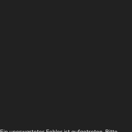
Ein unerwarteter Fehler ist aufgetreten. Bitte