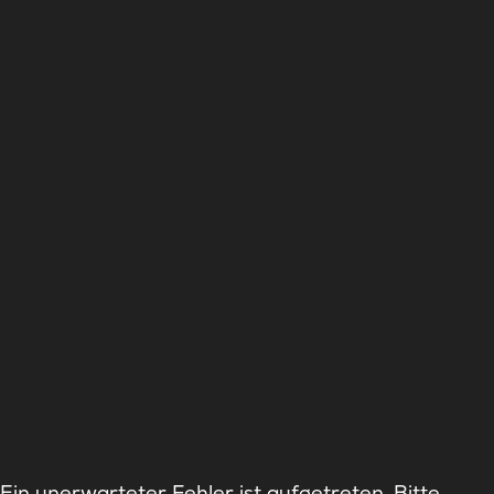
Ein unerwarteter Fehler ist aufgetreten. Bitte