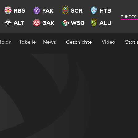
RBS
FAK
SCR
HTB
BUNDESL
ALT
GAK
WSG
ALU
lplan
Tabelle
News
Geschichte
Video
Statis