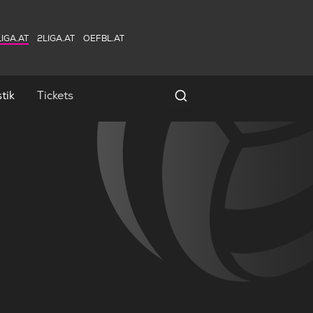
IGA.AT
2LIGA.AT
OEFBL.AT
tik
Tickets
Spielersuche