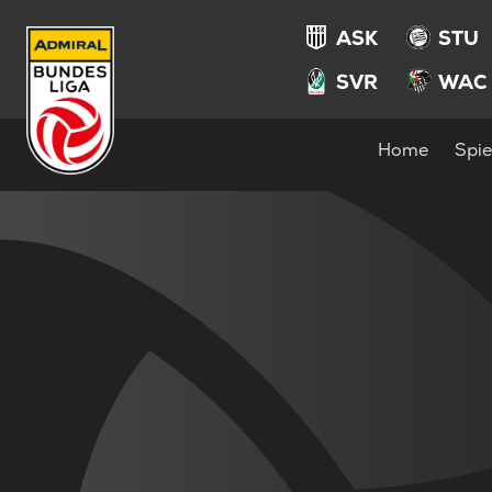
ASK
STU
SVR
WAC
Home
Spie