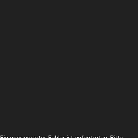
Ein unerwarteter Fehler ist aufgetreten. Bitte