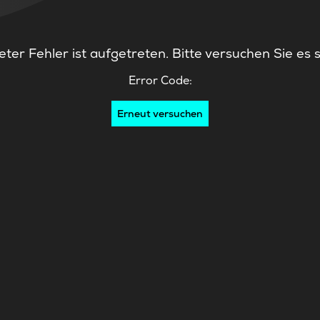
ter Fehler ist aufgetreten. Bitte versuchen Sie es 
Error Code:
Erneut versuchen