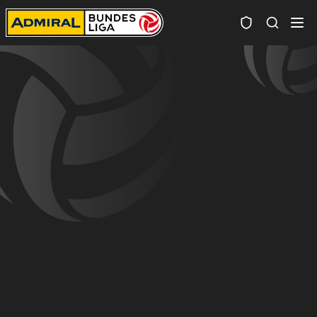
Spielersuc