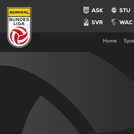
ASK
STU
SVR
WAC
Home
Spie