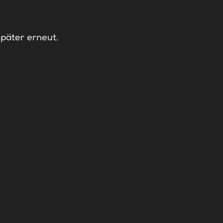
später erneut.