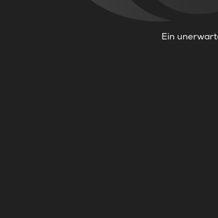
Ein unerwarte