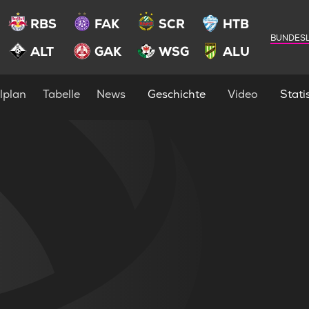
RBS
FAK
SCR
HTB
BUNDESL
ALT
GAK
WSG
ALU
lplan
Tabelle
News
Geschichte
Video
Statis