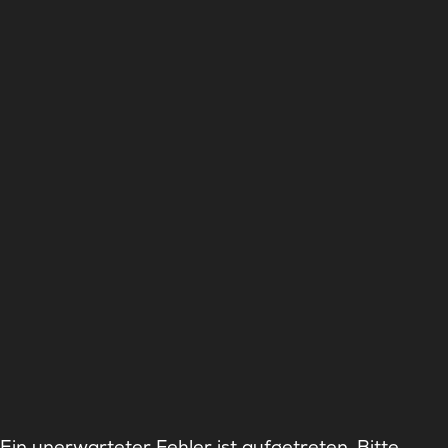
Ein unerwarteter Fehler ist aufgetreten. Bitte