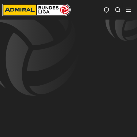
Spielersuc